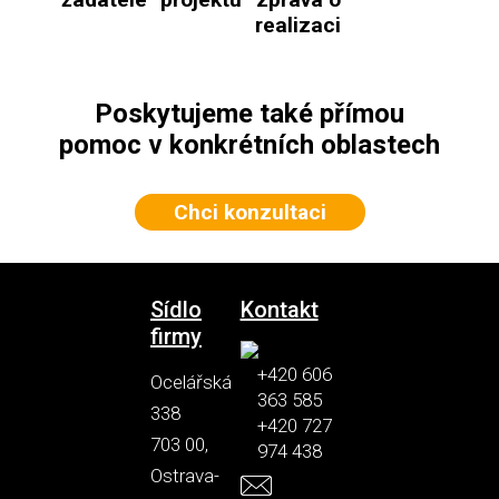
realizaci
Poskytujeme také přímou
pomoc v konkrétních oblastech
Chci konzultaci
Sídlo
Kontakt
firmy
+420 606
Ocelářská
363 585
338
+420 727
703 00,
974 438
Ostrava-