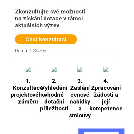
Zkonzultujte své možnosti
na získání dotace v rámci
aktuálních výzev
Chci konzultaci
Domů
/
Služby
1.
2.
3.
4.
Konzultace
Vyhledání
Zaslání
Zpracování
projektového
vhodné
cenové
žádosti a
záměru
dotační
nabídky
její
příležitosti
a
kompetence
smlouvy