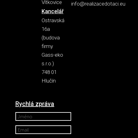
Vítkovice
info@realizacedotaci.eu
Kancelář
Ostravská
16a
(budova
firmy
Gass-eko
s.r.o.)
748 01
Hlučín
Rychlá zpráva