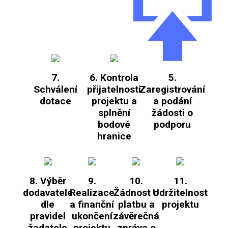
7.
6. Kontrola
5.
Schválení
přijatelnosti
Zaregistrování
dotace
projektu a
a podání
splnění
žádosti o
bodové
podporu
hranice
8. Výběr
9.
10.
11.
dodavatele
Realizace
Žádnost o
Udržitelnost
dle
a finanční
platbu a
projektu
pravidel
ukončení
závěrečná
žadatele
projektu
zpráva o