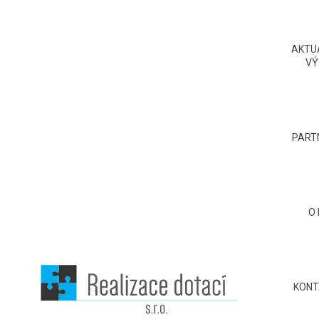
AKTU
VÝ
PART
O
KONT