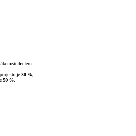
žákem/studentem.
projektu je
30 %
,
je
50 %.