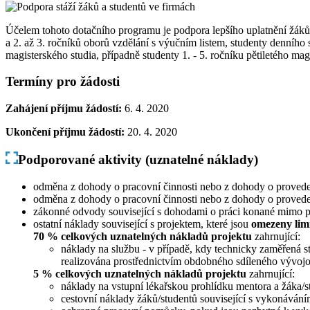
Účelem tohoto dotačního programu je podpora lepšího uplatnění žáků a
a 2. až 3. ročníků oborů vzdělání s výučním listem, studenty denního
magisterského studia, případně studenty 1. - 5. ročníku pětiletého 
Termíny pro žádosti
Zahájení příjmu žádostí:
6. 4. 2020
Ukončení příjmu žádostí:
20. 4. 2020
Podporované aktivity (uznatelné náklady)
odměna z dohody o pracovní činnosti nebo z dohody o proveden
odměna z dohody o pracovní činnosti nebo z dohody o proveden
zákonné odvody související s dohodami o práci konané mimo p
ostatní náklady související s projektem, které jsou
omezeny lim
70 % celkových uznatelných nákladů projektu
zahrnující:
náklady na službu - v případě, kdy technicky zaměřená st
realizována prostřednictvím obdobného sdíleného vývojo
5 % celkových uznatelných nákladů projektu
zahrnující:
náklady na vstupní lékařskou prohlídku mentora a žáka/s
cestovní náklady žáků/studentů související s vykonávání