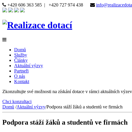
+420 606 363 585
|
+420 727 974 438
info@realizacedota
Domů
Služby
Články
Aktuální výzvy
Partneři
O nás
Kontakt
Zkonzultujte své možnosti na získání dotace v rámci aktuálních výzev
Chci konzultaci
Domů
/
Aktuální výzvy
/
Podpora stáží žáků a studentů ve firmách
Podpora stáží žáků a studentů ve firmách