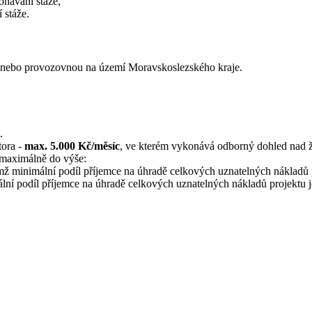
návání stáže,
 stáže.
m nebo provozovnou na území Moravskoslezského kraje.
.
tora -
max. 5.000 Kč/měsíc
, ve kterém vykonává odborný dohled nad 
 maximálně do výše:
emž minimální podíl příjemce na úhradě celkových uznatelných nákladů 
lní podíl příjemce na úhradě celkových uznatelných nákladů projektu 