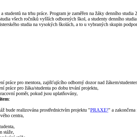
 studentů na trhu práce. Program je zaměřen na žáky denního studia 2.
 studia všech ročníků vyšších odborných škol, a studenty denního studi
magisterského studia na vysokých školách, a to u vybraných skupin pod
í práce pro mentora, zajišťujícího odborný dozor nad žákem/studente
í práce pro žáka/studenta po dobu trvání projektu,
racovní poměr, pokud jsou uplatňovány,
item
:
áž bude realizována prostřednictvím projektu "
PRAXE²
" a zakončena 
vého centra,
tudenta,
m stáže,