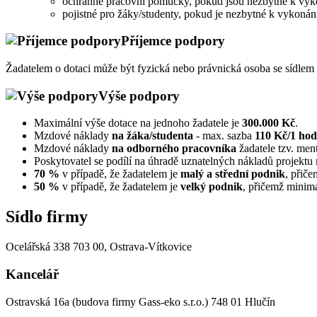
ochranné pracovní pomůcky, pokud jsou nezbytné k vyko
pojistné pro žáky/studenty, pokud je nezbytné k vykonání
Příjemce podpory
Žadatelem o dotaci může být fyzická nebo právnická osoba se sídle
Výše podpory
Maximální výše dotace na jednoho žadatele je
300.000 Kč
.
Mzdové náklady
na žáka/studenta
- max. sazba
110 Kč/1 hod
Mzdové náklady
na odborného pracovníka
žadatele tzv. men
Poskytovatel se podílí na úhradě uznatelných nákladů projektu
70 %
v případě, že žadatelem je
malý a střední podnik
, přič
50 %
v případě, že žadatelem je
velký podnik
, přičemž minimá
Sídlo firmy
Ocelářská 338
703 00, Ostrava-Vítkovice
Kancelář
Ostravská 16a (budova firmy Gass-eko s.r.o.)
748 01 Hlučín