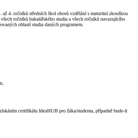
 až 4. ročníků středních škol oborů vzdělání s maturitní zkouškou
a všech ročníků bakalářského studia a všech ročníků navazujícího
porovaných oblastí studia daných programem.
m,
získáním certifikátu IdeaHUB pro žáka/studenta, případně bude-li