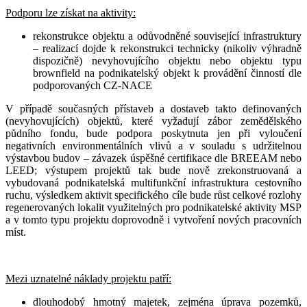
Podporu lze získat na aktivity:
rekonstrukce objektu a odůvodněné související infrastruktury
– realizací dojde k rekonstrukci technicky (nikoliv výhradně
dispozičně) nevyhovujícího objektu nebo objektu typu
brownfield na podnikatelský objekt k provádění činností dle
podporovaných CZ-NACE
V případě současných přístaveb a dostaveb takto definovaných
(nevyhovujících) objektů, které vyžadují zábor zemědělského
půdního fondu, bude podpora poskytnuta jen při vyloučení
negativních environmentálních vlivů a v souladu s udržitelnou
výstavbou budov – závazek úspěšné certifikace dle BREEAM nebo
LEED; výstupem projektů tak bude nově zrekonstruovaná a
vybudovaná podnikatelská multifunkční infrastruktura cestovního
ruchu, výsledkem aktivit specifického cíle bude růst celkové rozlohy
regenerovaných lokalit využitelných pro podnikatelské aktivity MSP
a v tomto typu projektu doprovodně i vytvoření nových pracovních
míst.
Mezi uznatelné náklady projektu patří:
dlouhodobý hmotný majetek, zejména úprava pozemků,