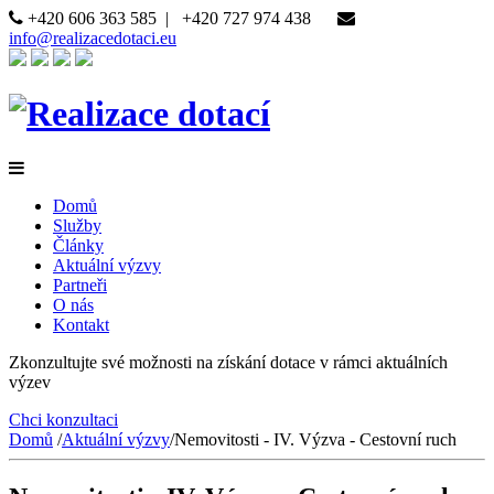
+420 606 363 585
|
+420 727 974 438
info@realizacedotaci.eu
Domů
Služby
Články
Aktuální výzvy
Partneři
O nás
Kontakt
Zkonzultujte své možnosti na získání dotace v rámci aktuálních
výzev
Chci konzultaci
Domů
/
Aktuální výzvy
/
Nemovitosti - IV. Výzva - Cestovní ruch