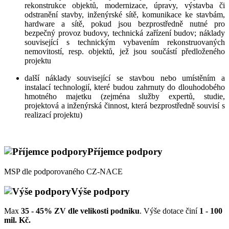
rekonstrukce objektů, modernizace, úpravy, výstavba či
odstranění stavby, inženýrské sítě, komunikace ke stavbám,
hardware a sítě, pokud jsou bezprostředně nutné pro
bezpečný provoz budovy, technická zařízení budov; náklady
související s technickým vybavením rekonstruovaných
nemovitostí, resp. objektů, jež jsou součástí předloženého
projektu
další náklady související se stavbou nebo umístěním a
instalací technologií, které budou zahrnuty do dlouhodobého
hmotného majetku (zejména služby expertů, studie,
projektová a inženýrská činnost, která bezprostředně souvisí s
realizací projektu)
Příjemce podpory
MSP dle podporovaného CZ-NACE
Výše podpory
Max
35 - 45% ZV dle velikosti podniku
. Výše dotace činí
1 - 100
mil. Kč.