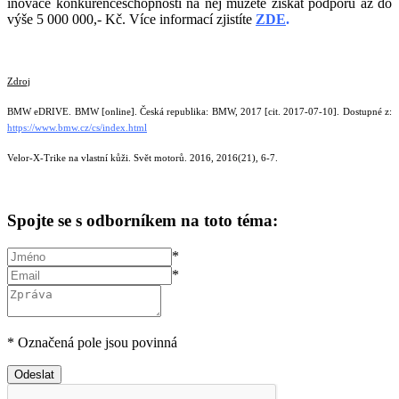
inovace konkurenceschopnosti na něj můžete získat podporu až do
výše 5 000 000,- Kč.
Více informací zjistíte
ZDE
.
Zdroj
BMW eDRIVE. BMW [online]. Česká republika: BMW, 2017 [cit. 2017-07-10]. Dostupné z:
https://www.bmw.cz/cs/index.html
Velor-X-Trike na vlastní kůži. Svět motorů. 2016, 2016(21), 6-7.
Spojte se s odborníkem na toto téma:
*
*
* Označená pole jsou povinná
Odeslat