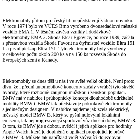
Elektromobily přitom pro český trh nepředstavují žádnou novinku.
V roce 1974 bylo ve VÚES Brno vyrobeno dvousedadlové městské
vozidlo EMA 1. V těsném závěsu vznikly i dodávkové
elektromobily EMA 2. Škoda Elcar Ejpovice, po roce 1989, začala
s přestavbou vozidla Škoda Favorit na čtyřmístné vozidlo Eltra 151
L a první pick-up Eltra 151. Tyto elektromobily byly vyrobeny
v celkovém počtu okolo 200 ks a na 150 ks rozvezla Škoda do
Evropských zemí a Kanady.
Elektromobily se dnes těší u nás i ve světě velké oblibě. Není proto
divu, že i přední automobilové koncerny začaly vyrábět tyto skvělé
hybridy, které rozhodně zaujmou mužskou i ženskou populaci.
BMW má v nabídce i průkopnický koncept dlouhodobě udržitelné
mobility BMW i. BMW tak představuje pokrokové elektromobily
s jedinečným designem. V nabídce najdeme jak zcela elektrický,
městský model BMW i3, který se pyšní nulovými lokálními
emisemi, tak nejprogresivnější sportovní vůz dnešní doby, BMW i8.
O tom, že BMW jde s dobou, svědčí i jejich aplikace pro hodinky
Apple Watch, která je doplněná o aplikaci propojující je právě
s BMW i3. Můžete tak například vidět zbývající dojezdovou