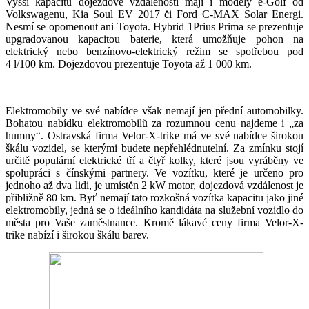
Vyšší kapacitu dojezdové vzdálenosti mají i modely e-Golf od
Volkswagenu, Kia Soul EV 2017 či Ford C-MAX Solar Energi.
Nesmí se opomenout ani Toyota. Hybrid 1Prius Prima se prezentuje
upgradovanou kapacitou baterie, která umožňuje pohon na
elektrický nebo benzínovo-elektrický režim se spotřebou pod
4 l/100 km. Dojezdovou prezentuje Toyota až 1 000 km.
Elektromobily ve své nabídce však nemají jen přední automobilky.
Bohatou nabídku elektromobilů za rozumnou cenu najdeme i „za
humny“. Ostravská firma Velor-X-trike má ve své nabídce širokou
škálu vozidel, se kterými budete nepřehlédnutelní. Za zmínku stojí
určitě populární elektrické tří a čtyř kolky, které jsou vyráběny ve
spolupráci s čínskými partnery. Ve vozítku, které je určeno pro
jednoho až dva lidi, je umístěn 2 kW motor, dojezdová vzdálenost je
přibližně 80 km. Byť nemají tato rozkošná vozítka kapacitu jako jiné
elektromobily, jedná se o ideálního kandidáta na služební vozidlo do
města pro Vaše zaměstnance. Kromě lákavé ceny firma Velor-X-
trike nabízí i širokou škálu barev.