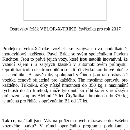
Ostravský fešák VELOR-X-TRIKE: čtyřkolka pro rok 2017
Prodejem Velor-X-Trike vozítek se zabývají dva podnikatelé,
motocyklový nadšenec Pavel Brída se svým společníkem Pavlem
Kuchtou. Jsou to právě jejich vozy, které jsou natolik inovativní, že
vzbudí zájem i u zarytých klasiků v automobilovém průmyslu.
Oproti tradičním elektromobilům se s tří či čtyřkolkou hravě otočíte
na chodníku. A právě díky spolupráci s Čínou jsou tato ostravská
vozítka cenově přijatelná pro každého. Tím myslíme opravdu pro
každého. Tříkolku, díky nízké hmotnosti do 350 kg a maximální
rychlosti do 45 km/hod, může tyto autíčka řídit šofér s řidičským
průkazem skupiny AM od 15 let. Čtyřkolka s hmotností do 370 kg
je určena pro řidiče s oprávněním B1 od 17 let.
Tak co, nalákali jsme Vás na pořízení nového krasavce do Vašeho
vozového parku? V rámci operačního programu podnikání a