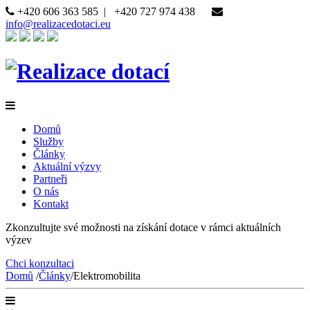
+420 606 363 585
|
+420 727 974 438
info@realizacedotaci.eu
Domů
Služby
Články
Aktuální výzvy
Partneři
O nás
Kontakt
Zkonzultujte své možnosti na získání dotace v rámci aktuálních
výzev
Chci konzultaci
Domů
/
Články
/
Elektromobilita