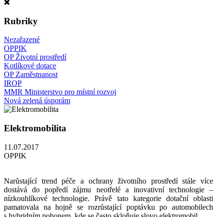
Rubriky
Nezařazené
OPPIK
OP Životní prostředí
Kotlíkové dotace
OP Zaměstnanost
IROP
MMR Ministerstvo pro místní rozvoj
Nová zelená úsporám
Elektromobilita
11.07.2017
OPPIK
Narůstající trend péče a ochrany životního prostředí stále více
dostává do popředí zájmu neotřelé a inovativní technologie –
nízkouhlíkové technologie. Právě tato kategorie dotační oblasti
pamatovala na hojně se rozrůstající poptávku po automobilech
s hybridním pohonem, kde se často skloňuje slovo elektromobil.