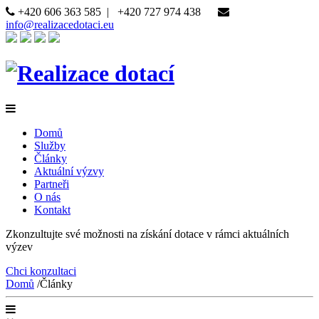
+420 606 363 585
|
+420 727 974 438
info@realizacedotaci.eu
Domů
Služby
Články
Aktuální výzvy
Partneři
O nás
Kontakt
Zkonzultujte své možnosti na získání dotace v rámci aktuálních
výzev
Chci konzultaci
Domů
/
Články