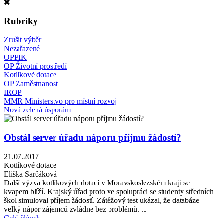
Rubriky
Zrušit výběr
Nezařazené
OPPIK
OP Životní prostředí
Kotlíkové dotace
OP Zaměstnanost
IROP
MMR Ministerstvo pro místní rozvoj
Nová zelená úsporám
Obstál server úřadu náporu příjmu žádostí?
21.07.2017
Kotlíkové dotace
Eliška Sarčáková
Další výzva kotlíkových dotací v Moravskoslezském kraji se
kvapem blíží. Krajský úřad proto ve spolupráci se studenty středních
škol simuloval příjem žádostí. Zátěžový test ukázal, že databáze
velký nápor zájemců zvládne bez problémů. ...
Celý článek