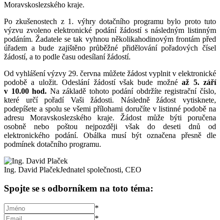
Moravskoslezského kraje.
Po zkušenostech z 1. výhry dotačního programu bylo proto tuto
výzvu zvoleno elektronické podání žádostí s následným listinným
podáním. Žadatele se tak vyhnou několikahodinovým frontám před
úřadem a bude zajištěno průběžné přidělování pořadových čísel
žádostí, a to podle času odesílaní žádostí.
Od vyhlášení výzvy 29. června můžete žádost vyplnit v elektronické
podobě a uložit. Odeslání žádostí však bude možné
až 5. září
v 10.00 hod.
Na základě tohoto podání obdržíte registrační číslo,
které určí pořadí Vaši žádosti. Následně žádost vytisknete,
podepíšete a spolu se všemi přílohami doručíte v listinné podobě na
adresu Moravskoslezského kraje. Žádost může býti poručena
osobně nebo poštou nejpozději však do deseti dnů od
elektronického podání. Obálka musí být označena přesně dle
podmínek dotačního programu.
Ing. David Plaček
Jednatel společnosti, CEO
Spojte se s odborníkem na toto téma:
*
*