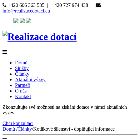
+420 606 363 585
|
+420 727 974 438
info@realizacedotaci.eu
Domů
Služby
Články
Aktuální výzvy
Partneři
O nás
Kontakt
Zkonzultujte své možnosti na získání dotace v rámci aktuálních
výzev
Chci konzultaci
Domů
/
Články
/
Kotlíkové šílenství - doplňující informace