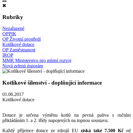
Rubriky
Nezařazené
OPPIK
OP Životní prostředí
Kotlíkové dotace
OP Zaměstnanost
IROP
MMR Ministerstvo pro místní rozvoj
Nová zelená úsporám
Kotlíkové šílenství - doplňující informace
01.06.2017
Kotlíkové dotace
Dotace je určena výměnu kotlů na pevná paliva s ručním
přikládáním 1. a 2. třídy napojených na topnou soustavu.
Každý příjemce dotace ze zdrojů EU
získá také 7.500 Kč
od