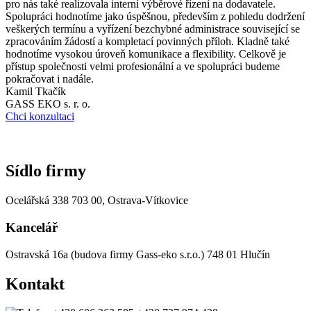
pro nás také realizovala interní výběrové řízení na dodavatele.
m
Spolupráci hodnotíme jako úspěšnou, především z pohledu dodržení
O
veškerých termínu a vyřízení bezchybné administrace související se
p
zpracováním žádostí a kompletací povinných příloh. Kladně také
s
hodnotíme vysokou úroveň komunikace a flexibility. Celkově je
p
přístup společnosti velmi profesionální a ve spolupráci budeme
n
pokračovat i nadále.
v
Kamil Tkačík
s
GASS EKO s. r. o.
s
Chci konzultaci
I
A
C
Sídlo firmy
Ocelářská 338
703 00, Ostrava-Vítkovice
Kancelář
Ostravská 16a (budova firmy Gass-eko s.r.o.)
748 01 Hlučín
Kontakt