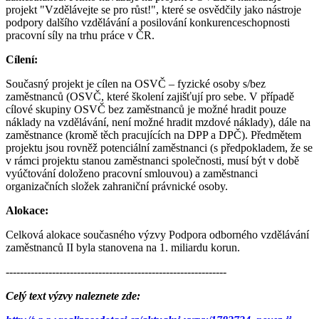
projekt "Vzdělávejte se pro růst!", které se osvědčily jako nástroje
podpory dalšího vzdělávání a posilování konkurenceschopnosti
pracovní síly na trhu práce v ČR.
Cílení:
Současný projekt je cílen na OSVČ – fyzické osoby s/bez
zaměstnanců (OSVČ, které školení zajišťují pro sebe. V případě
cílové skupiny OSVČ bez zaměstnanců je možné hradit pouze
náklady na vzdělávání, není možné hradit mzdové náklady), dále na
zaměstnance (kromě těch pracujících na DPP a DPČ). Předmětem
projektu jsou rovněž potenciální zaměstnanci (s předpokladem, že se
v rámci projektu stanou zaměstnanci společnosti, musí být v době
vyúčtování doloženo pracovní smlouvou) a zaměstnanci
organizačních složek zahraniční právnické osoby.
Alokace:
Celková alokace současného výzvy Podpora odborného vzdělávání
zaměstnanců II byla stanovena na 1. miliardu korun.
--------------------------------------------------------------
Celý text výzvy naleznete zde: