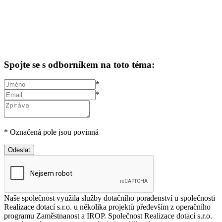
Spojte se s odborníkem na toto téma:
*
*
* Označená pole jsou povinná
Odeslat
Naše společnost využila služby dotačního poradenství u společnosti
S
Realizace dotací s.r.o. u několika projektů především z operačního
z
programu Zaměstnanost a IROP. Společnost Realizace dotací s.r.o.
a