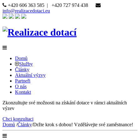
+420 606 363 585
|
+420 727 974 438
info@realizacedotaci.eu
Domů
Služby
Články
Aktuální výzvy
Partneři
O nás
Kontakt
Zkonzultujte své možnosti na získání dotace v rámci aktuálních
výzev
Chci konzultaci
Domů
/
Články
/
Držte krok s dobou! Vzdělávejte své zaměstnance!