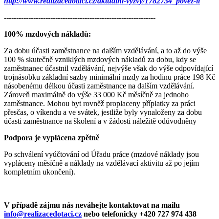
http://www.realizacedotaci.cz/aktualni-vyzvy/1782734_povez-ii
--------------------------------------------------------------
100% mzdových nákladů:
Za dobu účasti zaměstnance na dalším vzdělávání, a to až do výše
100 % skutečně vzniklých mzdových nákladů za dobu, kdy se
zaměstnanec účastnil vzdělávání, nejvýše však do výše odpovídající
trojnásobku základní sazby minimální mzdy za hodinu práce 198 Kč
násobenému délkou účasti zaměstnance na dalším vzdělávání.
Zároveň maximálně do výše 33 000 Kč měsíčně za jednoho
zaměstnance. Mohou byt rovněž proplaceny příplatky za práci
přesčas, o víkendu a ve svátek, jestliže byly vynaloženy za dobu
účasti zaměstnance na školení a v žádosti náležitě odůvodněny
Podpora je vyplácena zpětně
Po schválení vyúčtování od Úřadu práce (mzdové náklady jsou
vypláceny měsíčně a náklady na vzdělávací aktivitu až po jejím
kompletním ukončení).
V případě zájmu nás neváhejte kontaktovat na mailu
info@realizacedotaci.cz
nebo telefonicky +420 727 974 438